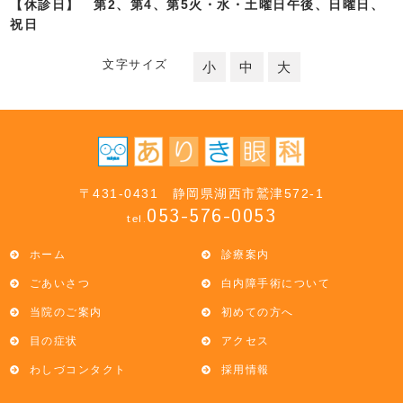
【休診日】 第2、第4、第5火・水・土曜日午後、日曜日、
祝日
文字サイズ
小
中
大
〒431-0431 静岡県湖西市鷲津572-1
053-576-0053
tel.
ホーム
診療案内
ごあいさつ
白内障手術について
当院のご案内
初めての方へ
目の症状
アクセス
わしづコンタクト
採用情報