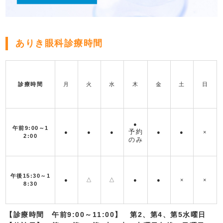
ありき眼科診療時間
診療時間
月
火
水
木
金
土
日
●
午前9:00～1
予約
●
●
●
●
●
×
2:00
のみ
午後15:30～1
●
△
△
●
●
×
×
8:30
【診療時間 午前9:00～11:00】 第2、第4、第5水曜日